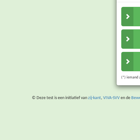
(*) iemand a
© Deze test is een initiatief van
zij-kant
,
VIVA-SVV
en de
Bewe