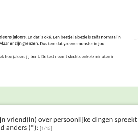
eleens jaloers
. En dat is oké. Een beetje jaloezie is zelfs normaal in
Maar er zijn grenzen
. Dus tem dat groene monster in jou.
dek hoe jaloers jij bent. De test neemt slechts enkele minuten in
jn vriend(in) over persoonlijke dingen spreek
d anders (*):
[
1
/15]